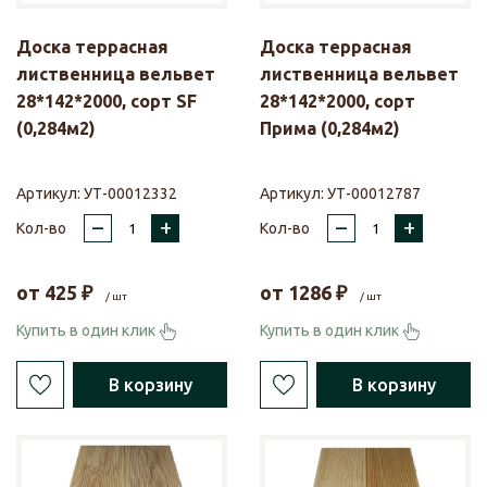
Доска террасная
Доска террасная
лиственница вельвет
лиственница вельвет
28*142*2000, сорт SF
28*142*2000, сорт
(0,284м2)
Прима (0,284м2)
Артикул:
УТ-00012332
Артикул:
УТ-00012787
–
+
–
+
Кол-во
Кол-во
от
425
₽
от
1286
₽
/ шт
/ шт
Купить в один клик
Купить в один клик
В корзину
В корзину