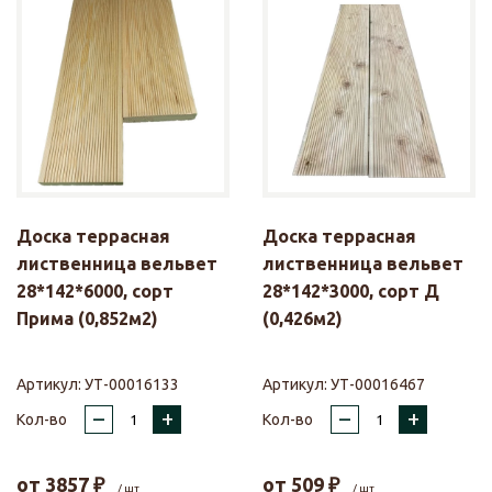
Доска террасная
Доска террасная
лиственница вельвет
лиственница вельвет
28*142*6000, сорт
28*142*3000, сорт Д
Прима (0,852м2)
(0,426м2)
Артикул:
УТ-00016133
Артикул:
УТ-00016467
–
+
–
+
Кол-во
Кол-во
от
3857
₽
от
509
₽
/ шт
/ шт