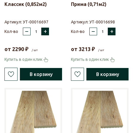
Классик (0,852м2)
Прима (0,71м2)
Артикул:
УТ-00016697
Артикул:
УТ-00016698
–
+
–
+
Кол-во
Кол-во
от
2290
₽
от
3213
₽
/ шт
/ шт
Купить в один клик
Купить в один клик
В корзину
В корзину