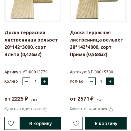
Доска террасная
Доска террасная
лиственница вельвет
лиственница вельвет
28*142*3000, сорт
28*142*4000, сорт
Элита (0,426м2)
Прима (0,568м2)
Артикул:
УТ-00015779
Артикул:
УТ-00015780
–
+
–
+
Кол-во
Кол-во
от
2225
₽
от
2571
₽
/ шт
/ шт
Купить в один клик
Купить в один клик
В корзину
В корзину