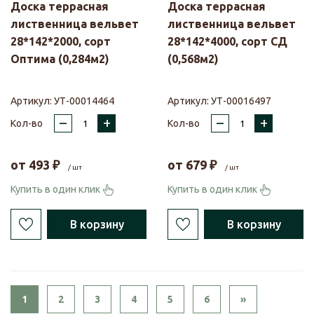
Доска террасная
Доска террасная
лиственница вельвет
лиственница вельвет
28*142*2000, сорт
28*142*4000, сорт СД
Оптима (0,284м2)
(0,568м2)
Артикул:
УТ-00014464
Артикул:
УТ-00016497
–
+
–
+
Кол-во
Кол-во
от
493
₽
от
679
₽
/ шт
/ шт
Купить в один клик
Купить в один клик
В корзину
В корзину
Next
1
2
3
4
5
6
»