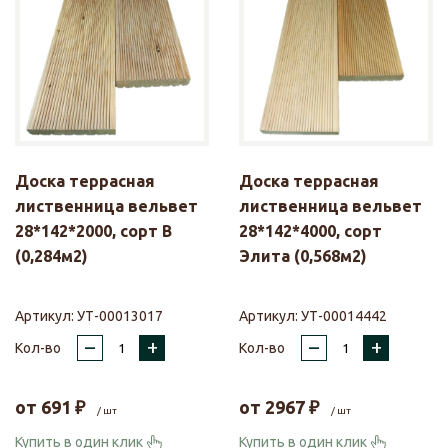
Доска террасная
Доска террасная
лиственница вельвет
лиственница вельвет
28*142*2000, сорт В
28*142*4000, сорт
(0,284м2)
Элита (0,568м2)
Артикул:
УТ-00013017
Артикул:
УТ-00014442
–
+
–
+
Кол-во
Кол-во
от
691
₽
от
2967
₽
/ шт
/ шт
Купить в один клик
Купить в один клик